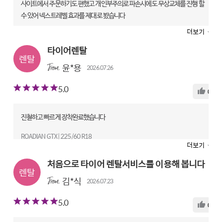
사이트에서 주문하기도 편했고 개인부주의로 파손시에도 무상교체를 진행 할
수 있어 넥스트레벨 효과를 제대로 봤습니다
더보기
ROADIAN GTX | 255/45 R20
렌탈 전문점|타이어테크 학익점
타이어렌탈
만족도
윤*용
2026.07.26
상품
5
기사
4
서비스
4
5.0
0
진철하고 빠르게 장착완료했습니다
ROADIAN GTX | 225/60 R18
더보기
렌탈 전문점|타이어89
처음으로 타이어 렌탈서비스를 이용해 봅니다
만족도
상품
5
기사
5
서비스
5
김*식
2026.07.23
5.0
0