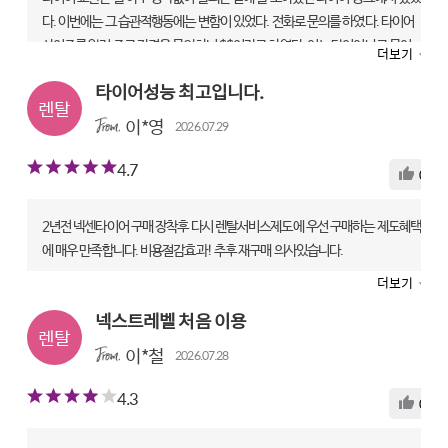
다. 이번에는 그 습관적행동에는 변함이 있었다. 전화로 문의를 하였다. 타이어
사이즈를 알려 주고 가격을 문의하니 $$이라고 하였다. 어느 타이어냐고 물어
더보기
보니 차가 출고 되었은 때 타이어라고 한다. 그래서 그 타이어가 무엇이라고 물
타이어성능 최고입니다.
으니 제가 답답한 듯한 목소리로 약간의 톤이 올라가며 처음에 했던 답변만을 한
다. 전화를 끊고 폭풍 웹서핑을 하였다. 우선 가격 차이에 깜짝 놀랐다. 분명 타이
이*영
2026.07.29
어 뱅크는 3+1행사를 한다고 하였는데 4개 타이어 값을 전부 받으면서 3+1행
4.7
사라고 하는 것을 웹서핑을 하며 알게 되었다. 구입 후 배송 & 장착을 하기로 하
0
고 서너군데를 검색한 결과 내가 찾는 타이어는 이해가 잘 되지 않지만 넥센에서
만 판매를 하고 있었다. 처음으로 구입, 배송 &장착을 해 보았는데 가격은 약 5
2년전 넥센타이어 구매 장착후 다시 렌탈서비스제도에 우선 구매하는 제도혜택
만원 정도 저렴하였고 배송 및 장착일은 약속한 일정을 준수하였다. 단 장착 가
에 매우 만족합니다. 비용절감효과! 추후 재구매 의사있습니다.
능점이 대전 광역시에 단 한 곳만 있다는 것이 아쉬웠다.
더보기
ROADIAN GTX | 225/55 R18
ROADIAN GTX | 215/65 R17
렌탈 전문점|타이어테크 내동점(운화카센타)
넥스트레벨 처음 이용
전문점장착 |타이어테크 용문점
만족도
이*철
만족도
2026.07.28
상품
5
기사
5
서비스
4
상품
5
기사
5
서비스
5
4.3
0