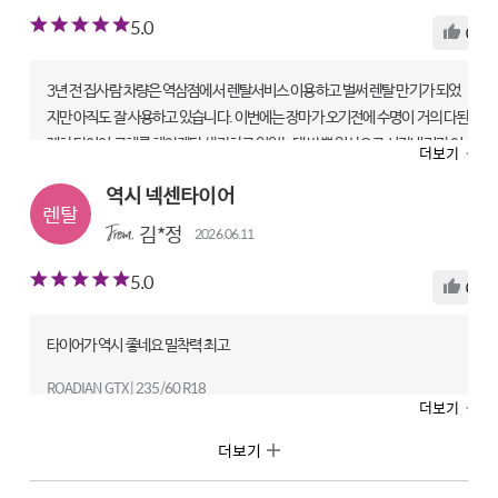
5.0
유지비를 아끼면서도 안전하게 관리하고 싶은 분들에게 괜찮은 서비스라는 생
0
각이 들었고, 앞으로 타이어 교체 시기가 오면 한 번 이용해보고 싶습니다. 타이
어 관리와 경제성을 함께 고려하는 분들에게 관심 가져볼 만한 서비스라고 생각
3년 전 집사람 차량은 역삼점에서 렌탈서비스 이용하고 벌써 렌탈 만기가 되었
합니다.
지만 아직도 잘 사용하고 있습니다. 이번에는 장마가 오기전에 수명이 거의 다된
ROADIAN GTX | 215/55 R18
제차 타이어 교체를 해야겠다 생각하고 있었는데 바쁜 일상으로 시간내기가 어
더보기
렌탈 전문점|대전타이어테크 오류점
려워 미루다 오늘 토요일 주말 오후에 시간이 나서 지난번 이용했던 타이어테크
역시 넥센타이어
넥스트레벨 역삼점에 연락하여 ROADIAN GTX 로 4본 모두 교체했습니다. 깔
만족도
끔하게 교체하고 안심케어렌탈 서비스로 선택하여 즉시 휠얼라이인먼트까지
김*정
상품
5
기사
2
서비스
5
2026.06.11
일사천리로 진행했습니다. 오래된 타이어로 주행하다 새 타이어로 주행하니 너
5.0
무 부드럽고 승차감이 좋아지네요. 이번에 교체한 ROADIAN GTX는 넥센의 가
0
성비 SUV 타이어 라인업으로 엔페라 제품보다 가격은 저렴하지만 전체적인 성
능은 크게 뒤지지 않는 합리적인 제품이라 생각됩니다. 앞으로 3년 잘 타겠습니
타이어가 역시 좋네요 밀착력 최고
다~
ROADIAN GTX | 235/60 R18
ROADIAN GTX | 255/50 R20
더보기
렌탈 전문점|타이어테크 은평점
렌탈 전문점|타이어테크 역삼점
더보기
만족도
만족도
상품
5
기사
5
서비스
5
상품
5
기사
5
서비스
5