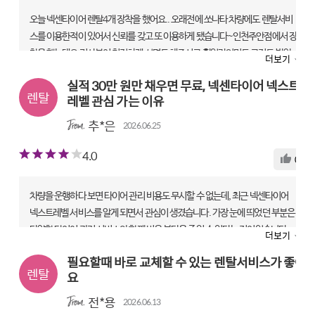
오늘 넥센타이어 렌탈4개 장착을 했어요.. 오래전에 쏘나타 차량에도 렌탈서비
스를 이용한적이 있어서 신뢰를 갖고 또 이용하게 됐습니다~인천주안점에서 장
착을 했는데요 기사분이 친절하게 설명도 해주시고 휠얼라인먼트 교정도 받았
더보기
어요..QM6 SUV에 새 타이어 4개 교체 했더니 승차감도 좋고 아주 맘에 듭니다
실적 30만 원만 채우면 무료, 넥센타이어 넥스트
~
레벨 관심 가는 이유
ROADIAN GTX | 225/60 R18
추*은
2026.06.25
렌탈 전문점|타이어테크 주안점
만족도
4.0
0
상품
5
기사
4
서비스
4
차량을 운행하다 보면 타이어 관리 비용도 무시할 수 없는데, 최근 넥센타이어
넥스트레벨 서비스를 알게 되면서 관심이 생겼습니다. 가장 눈에 띄었던 부분은
다양한 타이어 관리 서비스와 함께 비용 부담을 줄일 수 있다는 점이었습니다.
더보기
특히 월 실적 30만 원 조건을 충족하면 무료 혜택을 받을 수 있어 생각보다 이용
필요할때 바로 교체할 수 있는 렌탈서비스가 좋아
부담이 크지 않다고 느껴졌습니다. 어차피 나가는 카드 값, 일석이조 입니다. 타
요
이어는 안전과 직결되는 만큼 정기적인 관리가 중요한데, 넥스트레벨은 교체뿐
만 아니라 관리 서비스까지 함께 제공한다는 점이 장점으로 보였습니다. 차량을
전*용
2026.06.13
자주 이용하는 운전자라면 편리하게 관리받을 수 있을 것 같습니다. 평소 차량