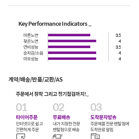
Key Performance Indicators _
마른노면
3.5
젖은노면
4
연비성능
3.5
승차감/소음
4
마모성능
4
계약/배송/반품/교환/AS
주문에서 장착 그리고 정기점검까지!_
01
02
03
타이어주문
무료배송
도착문자발송
인터넷으로 쉽고
내가 지정한 전문
주문제품 전문 렌탈점에
간편하게 주문
렌탈점으로 배송
도착완료 알림