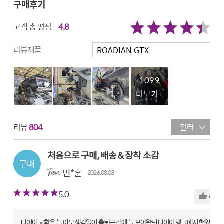
구매후기
고객 총 평점
4.8
리뷰제품
1099
더보기+
리뷰
804
필터
처음으로 구매, 배송 & 장착 소감
민*훈
2026.08.03
5.0
0
타이어 교환은 늘 아무 생각없이 출퇴근 길에 늘 보아왔던 타이어 뱅크에서 했었