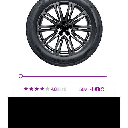
4.8
(804)
SUV· 사계절용