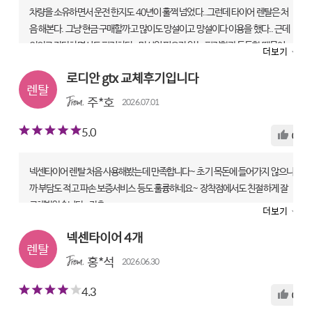
차량을 소유하면서 운전 한지도 40년이 훌쩍 넘었다..그런데 타이어 렌탈은 처
음 해본다. 그냥 현금 구매할까고 많이도 망설이고 망설이다 이용을 했다.. 근데
의외로 간단하면서도 편리하다.. 망설일 필요가 없는 편리함과 든든함 때문이
더보기
다. 진주초전점으로 타이어를 보내주셔서 방문 교체를 했다..렌탈이라고 좀 소
로디안 gtx 교체후기입니다
홀하게 하는 것 없이 친절하고 정성껏 최선을 다해주신다. 설명까지..어차피 카
드를 이용하니 할인, 운행중 타이어파손시 교체, 조기마모시 무료 교체에 정기
주*호
2026.07.01
점검까지.. 이제는 체면보다 편리함과 믿음을 함께하는 든든함으로 살아가야겠
5.0
다..
0
ROADIAN GTX | 235/55 R19
렌탈 전문점|타이어테크 초전점
넥센타이어 렌탈 처음 사용해봤는데 만족합니다~ 초기 목돈에 들어가지 않으니
까 부담도 적고 파손 보증서비스 등도 훌륭하네요~ 장착점에서도 친절하게 잘
만족도
교체받았습니다~강추~~
상품
5
기사
5
서비스
5
더보기
ROADIAN GTX | 235/60 R18
넥센타이어 4개
렌탈 전문점|타이어테크 상동점
홍*석
2026.06.30
만족도
상품
5
기사
5
서비스
5
4.3
0