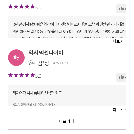
5.0
유지비를 아끼면서도 안전하게 관리하고 싶은 분들에게 괜찮은 서비스라는 생
0
각이 들었고, 앞으로 타이어 교체 시기가 오면 한 번 이용해보고 싶습니다. 타이
어 관리와 경제성을 함께 고려하는 분들에게 관심 가져볼 만한 서비스라고 생각
3년 전 집사람 차량은 역삼점에서 렌탈서비스 이용하고 벌써 렌탈 만기가 되었
합니다.
지만 아직도 잘 사용하고 있습니다. 이번에는 장마가 오기전에 수명이 거의 다된
ROADIAN GTX | 215/55 R18
제차 타이어 교체를 해야겠다 생각하고 있었는데 바쁜 일상으로 시간내기가 어
더보기
렌탈 전문점|대전타이어테크 오류점
려워 미루다 오늘 토요일 주말 오후에 시간이 나서 지난번 이용했던 타이어테크
역시 넥센타이어
넥스트레벨 역삼점에 연락하여 ROADIAN GTX 로 4본 모두 교체했습니다. 깔
만족도
끔하게 교체하고 안심케어렌탈 서비스로 선택하여 즉시 휠얼라이인먼트까지
김*정
상품
5
기사
2
서비스
5
2026.06.11
일사천리로 진행했습니다. 오래된 타이어로 주행하다 새 타이어로 주행하니 너
5.0
무 부드럽고 승차감이 좋아지네요. 이번에 교체한 ROADIAN GTX는 넥센의 가
0
성비 SUV 타이어 라인업으로 엔페라 제품보다 가격은 저렴하지만 전체적인 성
능은 크게 뒤지지 않는 합리적인 제품이라 생각됩니다. 앞으로 3년 잘 타겠습니
타이어가 역시 좋네요 밀착력 최고
다~
ROADIAN GTX | 235/60 R18
ROADIAN GTX | 255/50 R20
더보기
렌탈 전문점|타이어테크 은평점
렌탈 전문점|타이어테크 역삼점
더보기
만족도
만족도
상품
5
기사
5
서비스
5
상품
5
기사
5
서비스
5