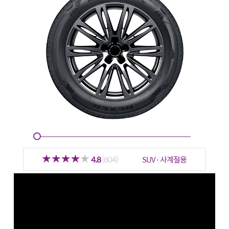
4.8
(804)
SUV· 사계절용