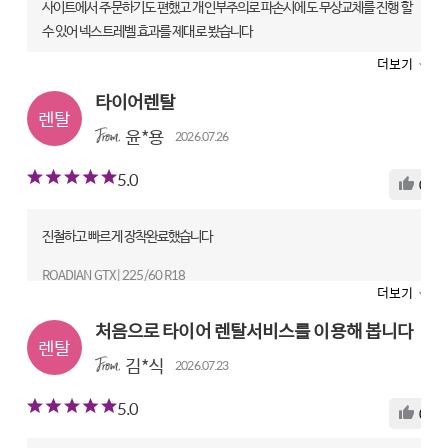
사이트에서 주문하기도 편했고 개인부주의로 파손시에도 무상교체를 진행 할
수 있어 넥스트레벨 효과를 제대로 봤습니다
더보기
ROADIAN GTX | 255/45 R20
렌탈 전문점|타이어테크 학익점
타이어렌탈
만족도
윤*용
2026.07.26
상품
5
기사
4
서비스
4
5.0
0
진철하고 빠르게 장착완료했습니다
ROADIAN GTX | 225/60 R18
더보기
렌탈 전문점|타이어89
처음으로 타이어 렌탈서비스를 이용해 봅니다
만족도
상품
5
기사
5
서비스
5
김*식
2026.07.23
5.0
0