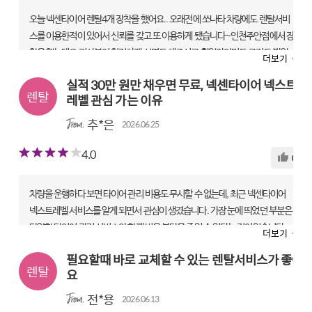
오늘 넥센타이어 렌탈4개 장착을 했어요.. 오래전에 쏘나타 차량에도 렌탈서비
스를 이용한적이 있어서 신뢰를 갖고 또 이용하게 됐습니다~인천주안점에서 장
착을 했는데요 기사분이 친절하게 설명도 해주시고 휠얼라인먼트 교정도 받았
더보기
어요..QM6 SUV에 새 타이어 4개 교체 했더니 승차감도 좋고 아주 맘에 듭니다
실적 30만 원만 채우면 무료, 넥센타이어 넥스트
~
레벨 관심 가는 이유
ROADIAN GTX | 225/60 R18
추*은
2026.06.25
렌탈 전문점|타이어테크 주안점
만족도
4.0
0
상품
5
기사
4
서비스
4
차량을 운행하다 보면 타이어 관리 비용도 무시할 수 없는데, 최근 넥센타이어
넥스트레벨 서비스를 알게 되면서 관심이 생겼습니다. 가장 눈에 띄었던 부분은
다양한 타이어 관리 서비스와 함께 비용 부담을 줄일 수 있다는 점이었습니다.
더보기
특히 월 실적 30만 원 조건을 충족하면 무료 혜택을 받을 수 있어 생각보다 이용
필요할때 바로 교체할 수 있는 렌탈서비스가 좋아
부담이 크지 않다고 느껴졌습니다. 어차피 나가는 카드 값, 일석이조 입니다. 타
요
이어는 안전과 직결되는 만큼 정기적인 관리가 중요한데, 넥스트레벨은 교체뿐
만 아니라 관리 서비스까지 함께 제공한다는 점이 장점으로 보였습니다. 차량을
전*용
2026.06.13
자주 이용하는 운전자라면 편리하게 관리받을 수 있을 것 같습니다. 평소 차량