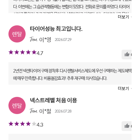
다. 이번에는 그 습관적행동에는 변함이 있었다. 전화로 문의를 하였다. 타이어
사이즈를 알려 주고 가격을 문의하니 $$이라고 하였다. 어느 타이어냐고 물어
더보기
보니 차가 출고 되었은 때 타이어라고 한다. 그래서 그 타이어가 무엇이라고 물
타이어성능 최고입니다.
으니 제가 답답한 듯한 목소리로 약간의 톤이 올라가며 처음에 했던 답변만을 한
다. 전화를 끊고 폭풍 웹서핑을 하였다. 우선 가격 차이에 깜짝 놀랐다. 분명 타이
이*영
2026.07.29
어 뱅크는 3+1행사를 한다고 하였는데 4개 타이어 값을 전부 받으면서 3+1행
4.7
사라고 하는 것을 웹서핑을 하며 알게 되었다. 구입 후 배송 & 장착을 하기로 하
0
고 서너군데를 검색한 결과 내가 찾는 타이어는 이해가 잘 되지 않지만 넥센에서
만 판매를 하고 있었다. 처음으로 구입, 배송 &장착을 해 보았는데 가격은 약 5
2년전 넥센타이어 구매 장착후 다시 렌탈서비스제도에 우선 구매하는 제도혜택
만원 정도 저렴하였고 배송 및 장착일은 약속한 일정을 준수하였다. 단 장착 가
에 매우 만족합니다. 비용절감효과! 추후 재구매 의사있습니다.
능점이 대전 광역시에 단 한 곳만 있다는 것이 아쉬웠다.
더보기
ROADIAN GTX | 225/55 R18
ROADIAN GTX | 215/65 R17
렌탈 전문점|타이어테크 내동점(운화카센타)
넥스트레벨 처음 이용
전문점장착 |타이어테크 용문점
만족도
이*철
만족도
2026.07.28
상품
5
기사
5
서비스
4
상품
5
기사
5
서비스
5
4.3
0