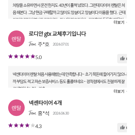
차량을 소유하면서 운전 한지도 40년이 훌쩍 넘었다..그런데 타이어 렌탈은 처
음 해본다. 그냥 현금 구매할까고 많이도 망설이고 망설이다 이용을 했다.. 근데
의외로 간단하면서도 편리하다.. 망설일 필요가 없는 편리함과 든든함 때문이
더보기
다. 진주초전점으로 타이어를 보내주셔서 방문 교체를 했다..렌탈이라고 좀 소
로디안 gtx 교체후기입니다
홀하게 하는 것 없이 친절하고 정성껏 최선을 다해주신다. 설명까지..어차피 카
드를 이용하니 할인, 운행중 타이어파손시 교체, 조기마모시 무료 교체에 정기
주*호
2026.07.01
점검까지.. 이제는 체면보다 편리함과 믿음을 함께하는 든든함으로 살아가야겠
5.0
다..
0
ROADIAN GTX | 235/55 R19
렌탈 전문점|타이어테크 초전점
넥센타이어 렌탈 처음 사용해봤는데 만족합니다~ 초기 목돈에 들어가지 않으니
까 부담도 적고 파손 보증서비스 등도 훌륭하네요~ 장착점에서도 친절하게 잘
만족도
교체받았습니다~강추~~
상품
5
기사
5
서비스
5
더보기
ROADIAN GTX | 235/60 R18
넥센타이어 4개
렌탈 전문점|타이어테크 상동점
홍*석
2026.06.30
만족도
상품
5
기사
5
서비스
5
4.3
0