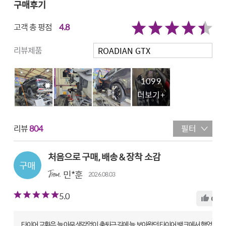
구매후기
고객 총 평점
4.8
리뷰제품
1099
더보기+
리뷰
804
필터
처음으로 구매, 배송 & 장착 소감
민*훈
2026.08.03
5.0
0
타이어 교환은 늘 아무 생각없이 출퇴근 길에 늘 보아왔던 타이어 뱅크에서 했었