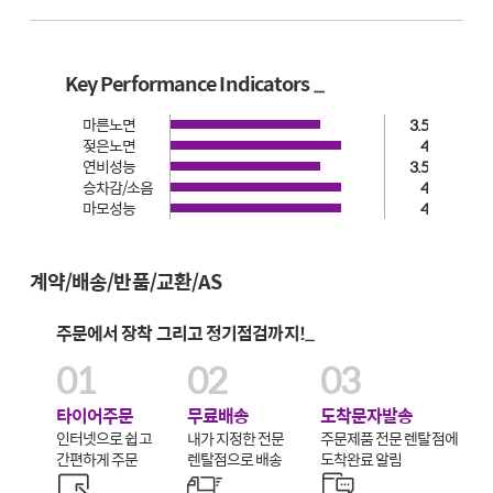
Key Performance Indicators _
마른노면
3.5
젖은노면
4
연비성능
3.5
승차감/소음
4
마모성능
4
계약/배송/반품/교환/AS
주문에서 장착 그리고 정기점검까지!_
01
02
03
타이어주문
무료배송
도착문자발송
인터넷으로 쉽고
내가 지정한 전문
주문제품 전문 렌탈점에
간편하게 주문
렌탈점으로 배송
도착완료 알림