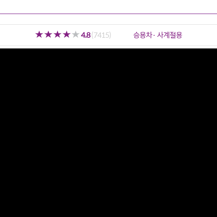
4.8
(7415)
승용차· 사계절용